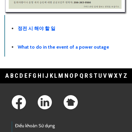
정전 시 해야 할 일
What to do in the event of a power outage
A
B
C
D
E
F
G
H
I
J
K
L
M
N
O
P
Q
R
S
T
U
V
W
X
Y
Z
Footer Links
Điều khoản Sử dụng