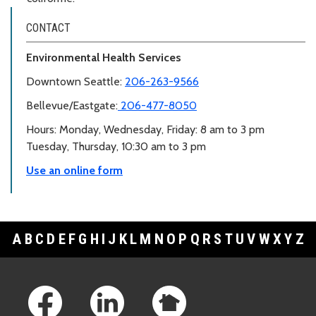
CONTACT
Environmental Health Services
Downtown Seattle:
206-263-9566
Bellevue/Eastgate:
206-477-8050
Hours: Monday, Wednesday, Friday: 8 am to 3 pm
Tuesday, Thursday, 10:30 am to 3 pm
Use an online form
A
B
C
D
E
F
G
H
I
J
K
L
M
N
O
P
Q
R
S
T
U
V
W
X
Y
Z
Footer Links