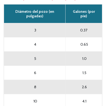
Diámetro del pozo (en
Galones (por
pulgadas)
pie)
3
0.37
4
0.65
5
1.0
6
1.5
8
2.6
10
4.1