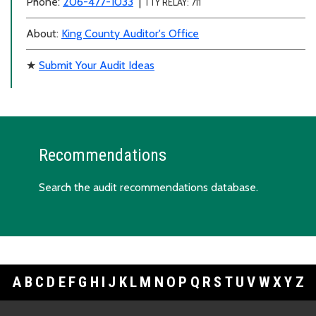
Phone:
206-477-1033
|
TTY RELAY: 711
About:
King County Auditor's Office
★
Submit Your Audit Ideas
Recommendations
Search the
audit recommendations database
.
A
B
C
D
E
F
G
H
I
J
K
L
M
N
O
P
Q
R
S
T
U
V
W
X
Y
Z
Footer Links