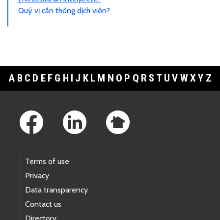
Quý vị cần thông dịch viên?
A
B
C
D
E
F
G
H
I
J
K
L
M
N
O
P
Q
R
S
T
U
V
W
X
Y
Z
Footer Links
Terms of use
Privacy
Data transparency
Contact us
Directory