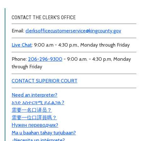
CONTACT THE CLERK'S OFFICE
Email:
clerksofficecustomerservice@kingcounty.gov
Live Chat
: 9:00 a.m - 4:30 p.m., Monday through Friday
Phone:
206-296-9300
- 9:00 a.m. - 4:30 p.m, Monday
through Friday
CONTACT SUPERIOR COURT
Need an interpreter?
አንድ አስተርጓሚ ይፈልጋሉ?
需要一名口
译员
？
需要一位口譯員嗎？
Нужен переводчик?
Ma u baahan tahay turjubaan?
¿Necesita un intérprete?