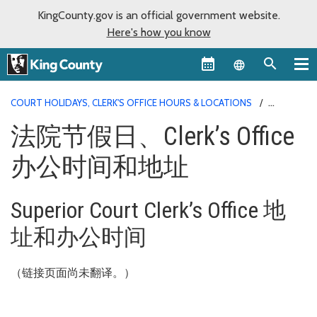
KingCounty.gov is an official government website.
Here's how you know
Language sel
COURT HOLIDAYS, CLERK'S OFFICE HOURS & LOCATIONS
LOCATIONS HOURS CHINESE SIMPLIFIED
法院节假日、Clerk’s Office
办公时间和地址
Superior Court Clerk’s Office 地
址和办公时间
（链接页面尚未翻译。）