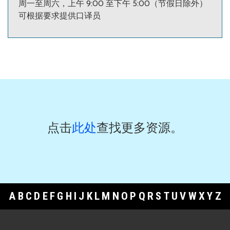
周一至周六，上午 9:00 至下午 5:00（节假日除外）
可根据要求提供口译员
点击
此处
查找更多资源。
A
B
C
D
E
F
G
H
I
J
K
L
M
N
O
P
Q
R
S
T
U
V
W
X
Y
Z
Footer Links