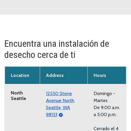
Encuentra una instalación de
desecho cerca de ti
Location
Address
Hours
North
12550 Stone
Domingo -
Seattle
Avenue North,
Martes
Seattle, WA
De 9:00 a.m.
98133
a 5:00 p.m.
Cerrado el 4