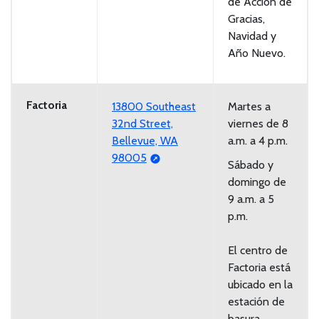
de Acción de
Gracias,
Navidad y
Año Nuevo.
Factoria
13800 Southeast
Martes a
32nd Street,
viernes de 8
Bellevue, WA
a.m. a 4 p.m.
98005
Sábado y
domingo de
9 a.m. a 5
p.m.
El centro de
Factoria está
ubicado en la
estación de
basura.