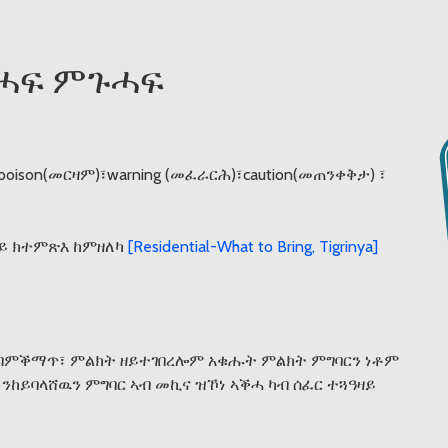
ጎሓፍ ምጉሓፍ
poison(መርዛም)፣warning (መፈራርሕ)፣caution(መጠንቀቅታ) ፣
ይ ክተምጽእ ከምዘለካ
[Residential-What to Bring, Tigrinya]
 ብምቕማጥ፣ ምልክት ዘይተገበረሎም አቁሑት ምልክት ምግባርን ነቶም
ንከይባላሸዉን ምግባር ኣብ መኪና ዝኾነ ኣቕሓ ካብ ሰፈር ተጓዓዛይ