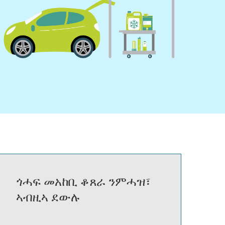
ጎሓፍ መአከቢ ቆጸራ ንምሓዝ፣
ኣብዚኣ ደውሉ