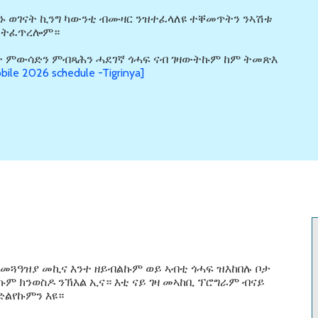
ሰኑ ወገናት ኪንግ ካውንቲ ብሙዛር ንዝተፈላለዩ ተቐመጥትን ንኣሽቱ
ታ ትፈጥረሎም።
ሎት ምውሳድን ምብጻሕን ሓደገኛ ጎሓፍ ናብ ገዛውትኩም ከም ትመጽእ
ile 2026 schedule -Tigrinya]
? መጓዓዝያ መኪና እንተ ዘይብልኩም ወይ ኣብቲ ጎሓፍ ዝእከበሉ ቦታ
ኩም ክንወስዶ ንኽእል ኢና። እቲ ናይ ገዛ መኣከቢ ፕሮግራም ብናይ
ድልየኩምን እዩ።