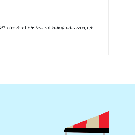
ን ሰንበትን ክፉት እዩ። ናይ ነበልባል ባሕሪ ኣብዚ ቦታ