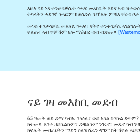
እዚኣ ናይ ነጻ ተንቃሳቓሲት ጎሓፍ መአከቢት ኮይና ኣብ ዝተወ
ትካላትን ሓደገኛ ጎሓፎም ክወስድሉ ዝኽእሉ ምቹእ ቐረብ ቦ
መዓስ ተንቃሳቓሲ መእለዪ ጎሓፍ፣ ናትና ተንቀሳቓሲ ኣገልግ
ፍለጡ፣ ኣብ ጥቓኹም ዘሎ ማሕበረ-ሰብ ብጽሑ።
[Wastemob
ናይ ገዛ መእከቢ መደብ
65 ዓመት ወይ ድማ ካብኡ ንላዕሊ፣ ወይ አካል ስንኩል ድዮም
ክትመጹ እንተ ዘይኪልኩም፣ ድዊልኩም ንገሩና፣ መጺና ካብ ገዛ
ክፍሊት መብራህትን ማይን ስለዝሽፈን ዳግም ክትኸፍሉ ኣይየ