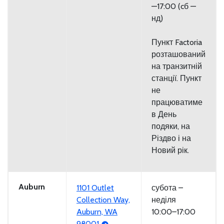
—17:00 (cб —
нд)
Пункт Factoria
розташований
на транзитній
станції. Пункт
не
працюватиме
в День
подяки, на
Різдво і на
Новий рік.
Auburn
1101 Outlet
субота –
Collection Way,
неділя
Auburn, WA
10:00–17:00
98001