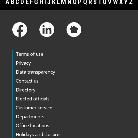
A
B
C
D
E
F
G
H
I
J
K
L
M
N
O
P
Q
R
S
T
U
V
W
X
Y
Z
Footer Links
Terms of use
Privacy
Data transparency
Contact us
Directory
Elected officials
Customer service
Departments
Office locations
Holidays and closures