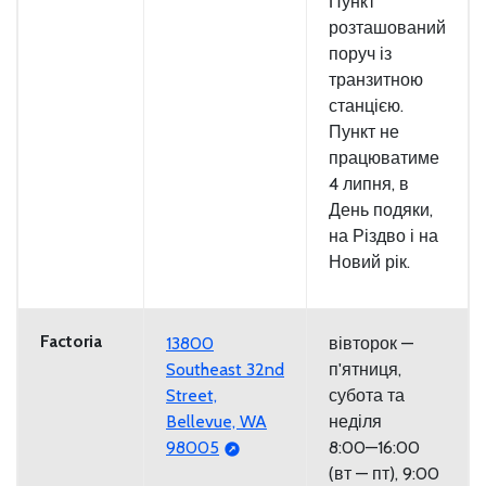
Пункт
розташований
поруч із
транзитною
станцією.
Пункт не
працюватиме
4 липня, в
День подяки,
на Різдво і на
Новий рік.
Factoria
13800
вівторок —
Southeast 32nd
п'ятниця,
Street,
субота та
Bellevue, WA
неділя
98005
8:00—16:00
(вт — пт), 9:00