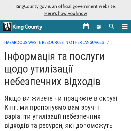
KingCounty.gov is an official government website.
Here's how you know
Language sel
HAZARDOUS WASTE RESOURCES IN OTHER LANGUAGES
ІНФОРМАЦІЯ ТА ПОСЛУГИ ЩОДО УТИЛІЗАЦІЇ НЕБЕЗПЕЧНИХ
Інформація та послуги
ВІДХОДІВ
щодо утилізації
небезпечних відходів
Якщо ви живете чи працюєте в окрузі
Кінг, ми пропонуємо вам зручні
варіанти утилізації небезпечних
відходів та ресурси, які допоможуть