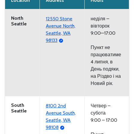
Location
Address
Hours
North
12550 Stone
неділя –
Seattle
Avenue North,
вівторок
Seattle, WA
9:00—17:00
98133
Пункт не
працюватиме
4 липня, в
День подяки,
на Різдво і на
Новий рік.
South
8100 2nd
Четвер –
Seattle
Avenue South,
субота
Seattle, WA
9:00 – 17:00
98108