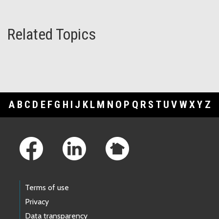
Related Topics
A
B
C
D
E
F
G
H
I
J
K
L
M
N
O
P
Q
R
S
T
U
V
W
X
Y
Z
Footer Links
Terms of use
Privacy
Data transparency