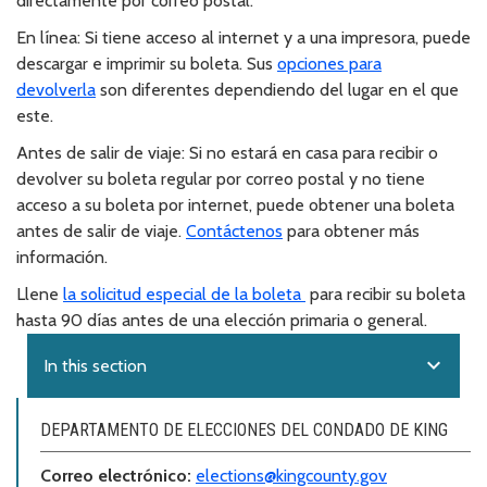
directamente por correo postal.
En línea:
Si tiene acceso al internet y a una impresora, puede
descargar e imprimir su boleta. Sus
opciones para
devolverla
son diferentes dependiendo del lugar en el que
este.
Antes de salir de viaje:
Si no estará en casa para recibir o
devolver su boleta regular por correo postal y no tiene
acceso a su boleta por internet, puede obtener una boleta
antes de salir de viaje.
Contáctenos
para obtener más
información.
Llene
la solicitud especial de la boleta
para recibir su boleta
hasta 90 días antes de una elección primaria o general.
expand_more
In this section
DEPARTAMENTO DE ELECCIONES DEL CONDADO DE KING
Correo electr
ó
nico:
elections@kingcounty.gov