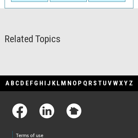
Related Topics
A
B
C
D
E
F
G
H
I
J
K
L
M
N
O
P
Q
R
S
T
U
V
W
X
Y
Z
Footer Links
Terms of use