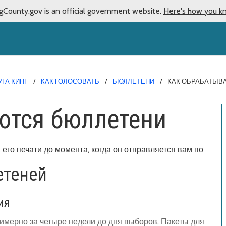
gCounty.gov is an official government website.
Here's how you k
ГА КИНГ
КАК ГОЛОСОВАТЬ
БЮЛЛЕТЕНИ
КАК ОБРАБАТЫВ
ются бюллетени
его печати до момента, когда он отправляется вам по
етеней
ия
имерно за четыре недели до дня выборов. Пакеты для