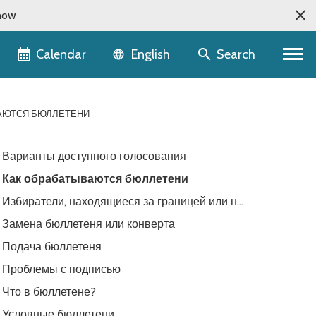
now
Language selector
Calendar
Search
English
АЮТСЯ БЮЛЛЕТЕНИ
Варианты доступного голосования
Как обрабатываются бюллетени
Избиратели, находящиеся за границей или на
службе
Замена бюллетеня или конверта
Подача бюллетеня
Проблемы с подписью
Что в бюллетене?
Условные бюллетени