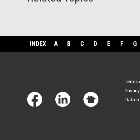
INDEX
A
B
C
D
E
F
G
Footer Links
Terms 
Privacy
Data t