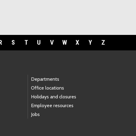
R
S
T
U
V
W
X
Y
Z
Departments
Office locations
Holidays and closures
Employee resources
Jobs