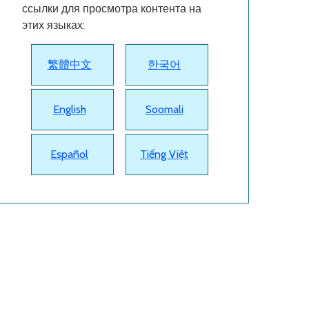
ссылки для просмотра контента на
этих языках:
繁體中文
한국어
English
Soomali
Español
Tiếng Việt