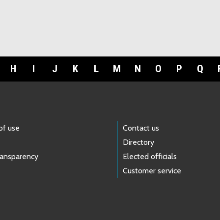
H
I
J
K
L
M
N
O
P
Q
of use
Contact us
Directory
ransparency
Elected officials
Customer service