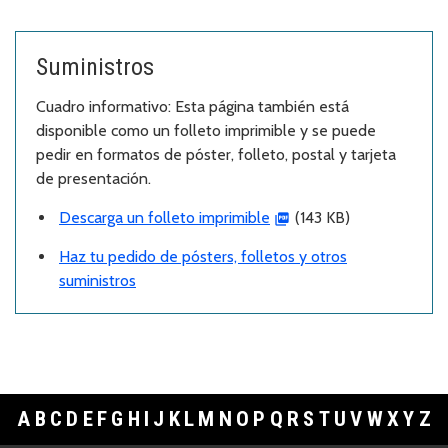
Suministros
Cuadro informativo: Esta página también está
disponible como un folleto imprimible y se puede
pedir en formatos de póster, folleto, postal y tarjeta
de presentación.
Descarga un folleto imprimible
(143 KB)
Haz tu pedido de pósters, folletos y otros
suministros
A
B
C
D
E
F
G
H
I
J
K
L
M
N
O
P
Q
R
S
T
U
V
W
X
Y
Z